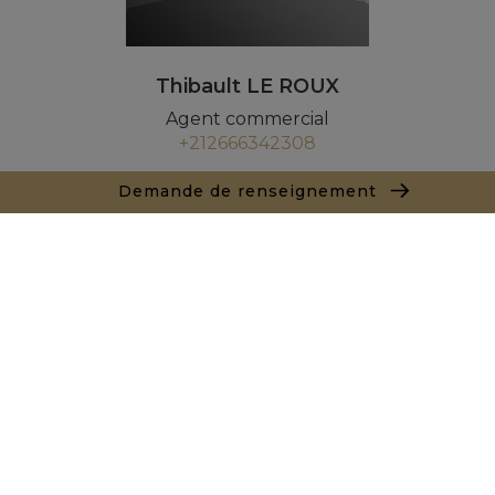
Thibault LE ROUX
Agent commercial
+212666342308
Agence Marrakech
Demande de renseignement
Local n° 3, Hivernage, Angle Av. Moulay El Hassan
et Rue Imam Chafii
40000 Marrakech
+ 212 524 422 229
Demande de renseignements