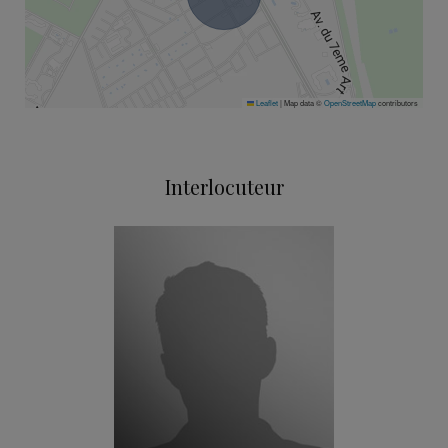
Leaflet
|
Map data ©
OpenStreetMap
contributors
Interlocuteur