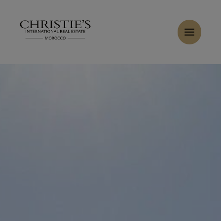
Panneau de gestion des cookies
Accueil
>
Ventes
>
Acheter Villa 10 pièces 1600 m² Marrakech
Acheter Villa 12 pièces 1250 m² Marrakech