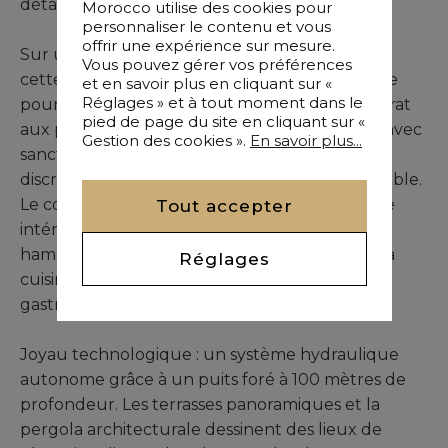
détail raconte une histoire d'excellence.
Morocco utilise des cookies pour
personnaliser le contenu et vous
offrir une expérience sur mesure.
Sur un écrin de verdure de 2 450 m² se dresse
Vous pouvez gérer vos préférences
cette résidence magistrale de 1 600 m², conçue
et en savoir plus en cliquant sur «
Réglages » et à tout moment dans le
pour les grandes dynasties. Trois salons d'apparat
pied de page du site en cliquant sur «
aux proportions royales, huit suites princières avec
Gestion des cookies ».
En savoir plus...
sanctuaires de bain privatifs, et un ascenseur
discret témoignent de son standing incomparable.
Tout accepter
Le complexe aquatique comprend une piscine
intérieure à température maîtrisée et un
hammam aux finitions artisanales, tandis que la
Réglages
cuisine de chef répond aux exigences
gastronomiques les plus pointues.
Joyau technologique : un système hydraulique
autonome grâce à un puits foré à 100 mètres de
profondeur. Les terrasses panoramiques et la
pergola architecturale dessinent des lieux de