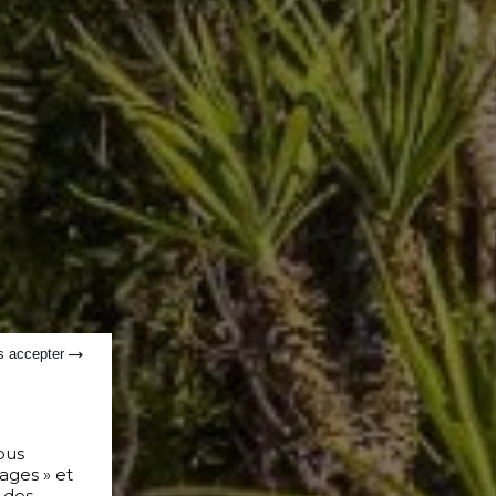
s accepter
ous
ages » et
 des