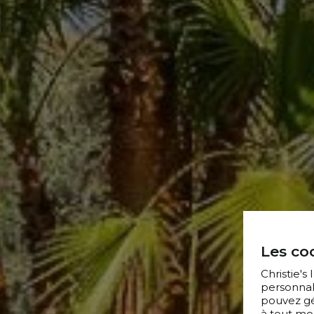
Les coo
Christie's
personnal
pouvez gér
à tout mo