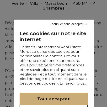
Vente
•
Villa
•
Marrakech
•
450 M²
•
4
Chambres
Découvrez cette somptueuse villa contemporaine
Continuer sans accepter
de luxe à vendre sur la route de l’Ourika à
Les cookies sur notre site
Marrakech, proposée par notre agence
internet
immobilière. Nichée à seulement 15 minutes de la
Christie's International Real Estate
ville, cette propriété exceptionnelle offre un cadre
Morocco utilise des cookies pour
paisible où modernité et tradition se rencontrent
personnaliser le contenu et vous
harmonieusement.
offrir une expérience sur mesure.
Vous pouvez gérer vos préférences
et en savoir plus en cliquant sur «
D’une surface habitable de 450 m² sur un terrain
Réglages » et à tout moment dans le
de 2350 m², cette villa est un véritable havre de
pied de page du site en cliquant sur «
paix. Elle se compose de 4 suites, chacune avec sa
Gestion des cookies ».
En savoir plus...
propre salle de bain ou salle d’eau et un dressing.
L’intérieur, subtilement décoré avec des matériaux
Tout accepter
nobles et des touches berbères, propose un
espace de vie spacieux comprenant des salons,