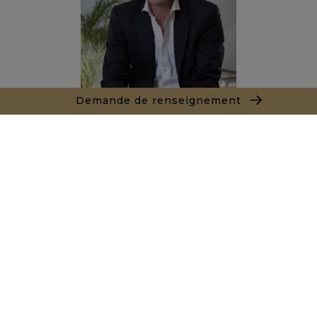
Demande de renseignement
Alexandre BANNAN
Agent commercial
+212681222701
Agence Marrakech
Local n° 3, Hivernage, Angle Av. Moulay El Hassan
et Rue Imam Chafii
40000 Marrakech
+ 212 524 422 229
Demande de renseignements