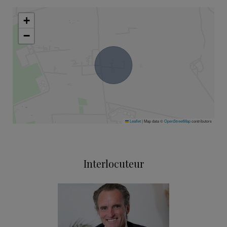
+
−
Leaflet
|
Map data ©
OpenStreetMap
contributors
Interlocuteur