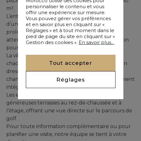
piscine privée et son jardin arboré d’environ 1580
Morocco utilise des cookies pour
personnaliser le contenu et vous
m².
offrir une expérience sur mesure.
L’entrée ouvre sur un vaste séjour agrémenté
Vous pouvez gérer vos préférences
d’une cheminée, baigné de lumière naturelle,
et en savoir plus en cliquant sur «
Réglages » et à tout moment dans le
prolongé par une cuisine équipée avec cellier
pied de page du site en cliquant sur «
attenant. Un cabinet de toilettes est à disposition
Gestion des cookies ».
En savoir plus...
pour les invités.
La villa comprend quatre suites élégantes,
Tout accepter
chacune disposant de sa salle de bains et de son
dressing, assurant confort et intimité. Une
chambre de service avec salle d’eau est également
Réglages
intégrée au plan de la maison.
Les espaces extérieurs sont sublimés par de
généreuses terrasses au rez-de-chaussée et à
l’étage, offrant une vue directe sur le parcours de
golf.
Pour toute information complémentaire ou pour
planifier une visite, notre équipe se tient à votre