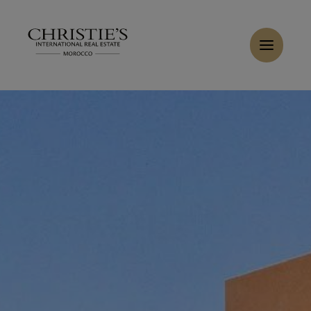
Panneau de gestion des cookies
Accueil
>
Ventes
>
Acheter Villa 6 pièces 420 m² Marrakech
Acheter Villa 8 pièces 423 m² Marrakech