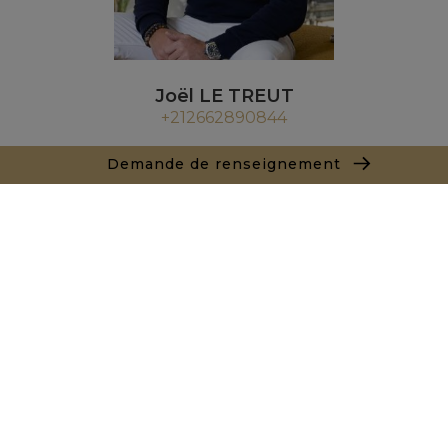
Joël LE TREUT
+212662890844
Agence Marrakech
Demande de renseignement
Local n° 3, Hivernage, Angle Av. Moulay El Hassan
et Rue Imam Chafii
40000 Marrakech
+ 212 524 422 229
Demande de renseignements