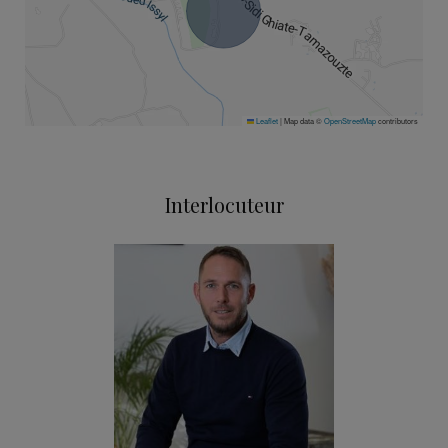
Leaflet
|
Map data ©
OpenStreetMap
contributors
Interlocuteur