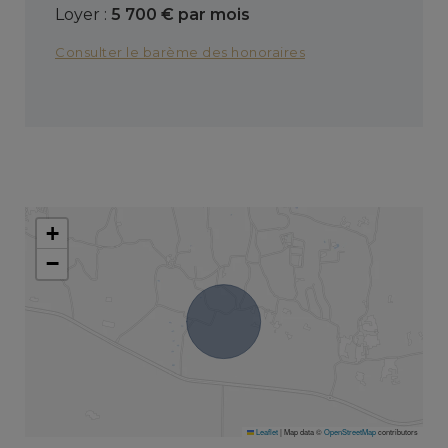
Loyer :
5 700 € par mois
Consulter le barème des honoraires
+
−
Leaflet
|
Map data ©
OpenStreetMap
contributors