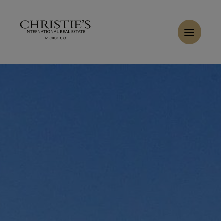
Panneau de gestion des cookies
Accueil
>
Locations
>
Louer Villa 7 pièces 370 m² Marrakech