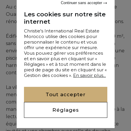
Continuer sans accepter
Au cœur d’un domaine sécurisé sur la route de
Les cookies sur notre site
Ouarzazate, la Villa Kaliopé se distingue par sa
internet
rénovation récente et la qualité de ses prestations.
Christie's International Real Estate
Édifiée sur un superbe terrain arboré de 4 000 m²,
Morocco utilise des cookies pour
personnaliser le contenu et vous
sans aucun vis-à-vis, la propriété bénéficie d’un
offrir une expérience sur mesure.
environnement naturel privilégié, sublimé par une
Vous pouvez gérer vos préférences
piscine chauffée. L’ensemble offre une parfaite
et en savoir plus en cliquant sur «
Réglages » et à tout moment dans le
harmonie entre influences marocaines et design
pied de page du site en cliquant sur «
contemporain.
Gestion des cookies ».
En savoir plus...
La villa s’ouvre sur un élégant hall d’entrée
Tout accepter
menant à de vastes espaces de réception
comprenant un salon européen, une salle à
manger, un salon marocain et un espace dédié à la
Réglages
lecture. Une cuisine américaine entièrement
équipée complète ce niveau, ainsi qu’un toilette