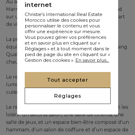
Au sein de la très convoitée Palmeraie de
internet
Marrakech, cette villa de grand standing s’étend
Christie's International Real Estate
sur un terrain paysagé de 3000 m², offrant un art
Morocco utilise des cookies pour
de vivre d’exception.
personnaliser le contenu et vous
offrir une expérience sur mesure.
Vous pouvez gérer vos préférences
La propriété comprend cinq chambres, toutes
et en savoir plus en cliquant sur «
équipées de leur salle de bains et de leur dressing.
Réglages » et à tout moment dans le
pied de page du site en cliquant sur «
Quatre d’entre elles se situent au rez-de-
Gestion des cookies ».
En savoir plus...
chaussée, la cinquième en rez-de-jardin.
Le rez-de-chaussée accueille un vaste séjour
Tout accepter
lumineux, une salle à manger raffinée et une
cuisine moderne entièrement aménagée.
Réglages
Le niveau inférieur est pensé pour le confort et les
loisirs : un second salon, une salle de cinéma, une
salle de jeux, et un espace bien-être composé d’un
hammam, d’un salon de coiffure et d’un espace de