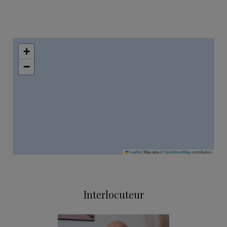
+
−
Leaflet
|
Map data ©
OpenStreetMap
contributors
Interlocuteur