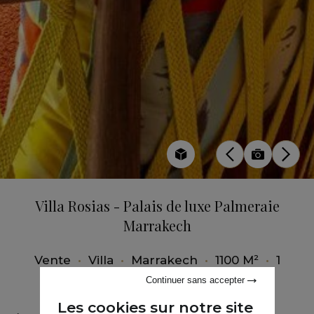
Villa Rosias - Palais de luxe Palmeraie
Marrakech
Vente
•
Villa
•
Marrakech
•
1100 M²
•
1
Chambre
Continuer sans accepter
Les cookies sur notre site