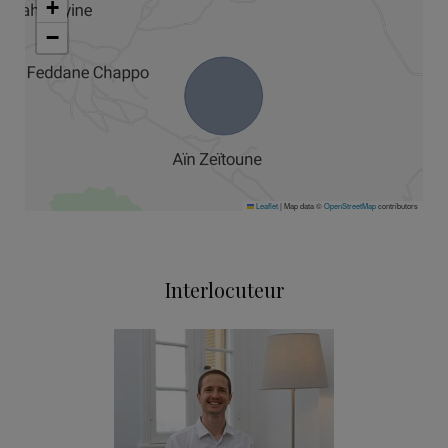
+
−
Leaflet
|
Map data ©
OpenStreetMap
contributors
Interlocuteur