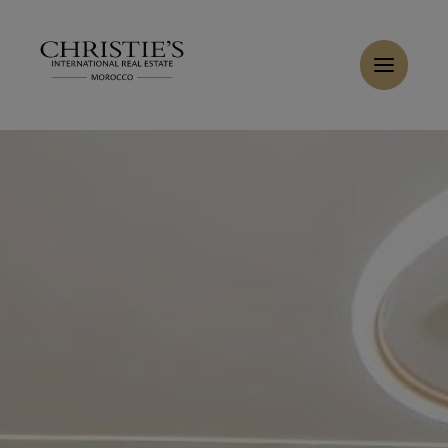
Panneau de gestion des cookies
Accueil
>
Ventes
>
Acheter Villa 7 pièces 600 m² Tanger