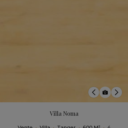
Villa Noma
Vente
•
Villa
•
Tanger
•
600 M²
•
4