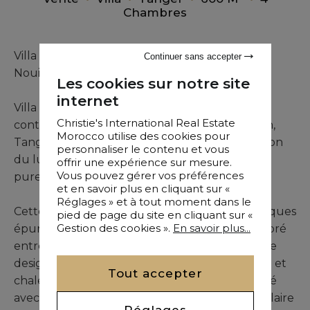
Chambres
Villa Noma – Villa contemporaine d’exception à
Continuer sans accepter
Nouinouch, Tanger :
Les cookies sur notre site
internet
Villa Noma est un concept architectural
Christie's International Real Estate
contemporain remarquable situé à Nouinouch,
Morocco utilise des cookies pour
Tanger, conçu comme une véritable incarnation
personnaliser le contenu et vous
du luxe moderne, de la sophistication et de la
offrir une expérience sur mesure.
Vous pouvez gérer vos préférences
pureté des lignes.
et en savoir plus en cliquant sur «
Réglages » et à tout moment dans le
Cette villa se distingue par ses lignes géométriques
pied de page du site en cliquant sur «
Gestion des cookies ».
En savoir plus...
épurées, ses volumes affirmés et un jeu équilibré
entre pleins et ouvertures. L’architecture marie
design contemporain et atmosphère naturelle et
Tout accepter
chaleureuse, sublimée par un éclairage intégré
avec précision, offrant une résidence spectaculaire
Réglages