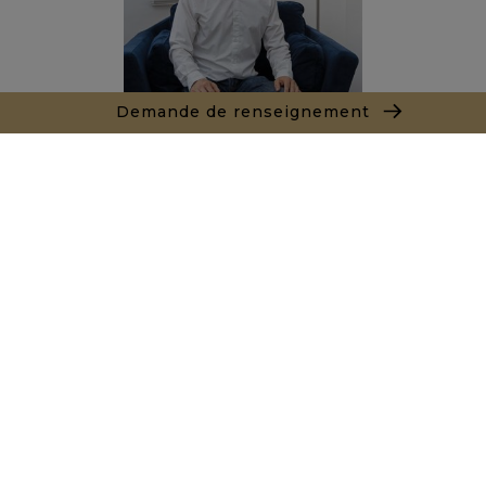
Demande de renseignement
Robert COTTEN
Agent commercial
+212659420053
Agence Tanger - Tetouan
154, Immeuble Atlante Avenue Mohamed VI
90000 Tanger
+ 212 661 550 905
Demande de renseignements