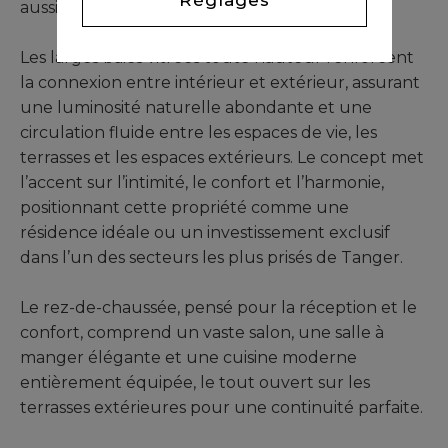
aussi bien de jour que de nuit.
Les larges baies vitrées toute hauteur renforcent
la connexion entre intérieur et extérieur, assurant
une luminosité naturelle abondante et une
circulation fluide entre les espaces de vie, les
terrasses et les espaces extérieurs. Le concept met
l’accent sur l’intimité, le confort et l’harmonie,
positionnant cette propriété comme une
résidence idéale ou un investissement exclusif
dans l’un des secteurs les plus prisés de Tanger.
Le rez-de-chaussée, pensé pour la réception et le
confort, comprend un vaste salon, une salle à
manger élégante et une cuisine moderne
entièrement équipée, le tout ouvert sur les
terrasses extérieures pour une continuité parfaite.