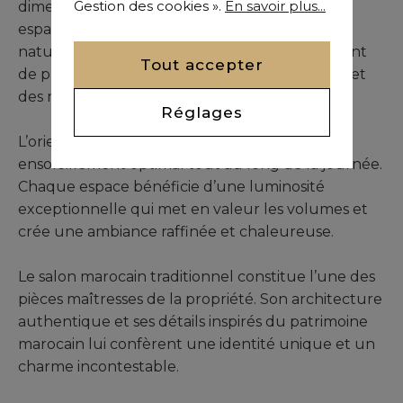
Gestion des cookies ».
En savoir plus...
dimensions confortables ainsi que de vastes
espaces de réception baignés de lumière
naturelle. Les nombreuses terrasses permettent
Tout accepter
de profiter pleinement des panoramas marins et
des magnifiques couchers de soleil.
Réglages
L’orientation idéale de la villa garantit un
ensoleillement optimal tout au long de la journée.
Chaque espace bénéficie d’une luminosité
exceptionnelle qui met en valeur les volumes et
crée une ambiance raffinée et chaleureuse.
Le salon marocain traditionnel constitue l’une des
pièces maîtresses de la propriété. Son architecture
authentique et ses détails inspirés du patrimoine
marocain lui confèrent une identité unique et un
charme incontestable.