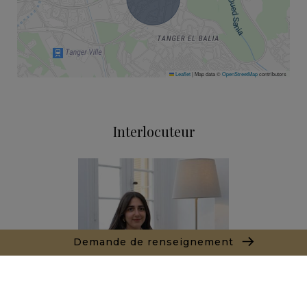
Leaflet
|
Map data ©
OpenStreetMap
contributors
Interlocuteur
Demande de renseignement