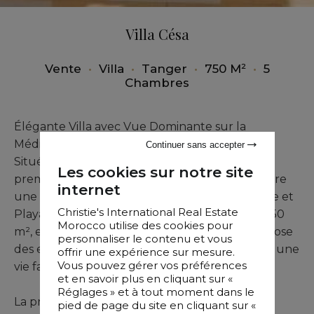
Villa Césa
Vente
•
Villa
•
Tanger
•
750 M²
•
5
Chambres
Élégante Villa avec Vue Dominante sur la
Méditerranée
Continuer sans accepter
Située dans un environnement résidentiel de
Les cookies sur notre site
premier ordre à Tanger, cette superbe villa offre
internet
une vue spectaculaire sur la mer Méditerranée et
Christie's International Real Estate
Playa Beach. Implantée sur une parcelle de 750
Morocco utilise des cookies pour
m², elle se développe sur trois niveaux et propose
personnaliser le contenu et vous
des espaces généreux parfaitement adaptés à une
offrir une expérience sur mesure.
Vous pouvez gérer vos préférences
vie familiale confortable.
et en savoir plus en cliquant sur «
Réglages » et à tout moment dans le
La propriété comprend sept chambres aux
pied de page du site en cliquant sur «