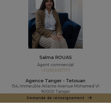
Salma ROUAS
Agent commercial
+212663067177
Agence Tanger - Tetouan
154, Immeuble Atlante Avenue Mohamed VI
90000 Tanger
+ 212 661 550 905
Demande de renseignement
Demande de renseignements