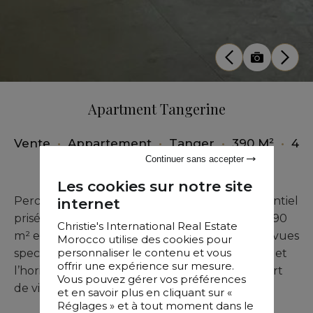
Apartment Tangerine
Vente
•
Appartement
•
Tanger
•
390 M²
•
4
Chambres
Continuer sans accepter
Les cookies sur notre site
Perché sur les hauteurs d’un complexe résidentiel
internet
prisé à Tanger, ce penthouse somptueux de 390
Christie's International Real Estate
m² est une adresse rare alliant luxe, espace et vues
Morocco utilise des cookies pour
personnaliser le contenu et vous
spectaculaires. Dominant la mer Méditerranée et
offrir une expérience sur mesure.
l’horizon urbain de Tanger, il vous invite à un art
Vous pouvez gérer vos préférences
de vivre sans compromis.
et en savoir plus en cliquant sur «
Réglages » et à tout moment dans le