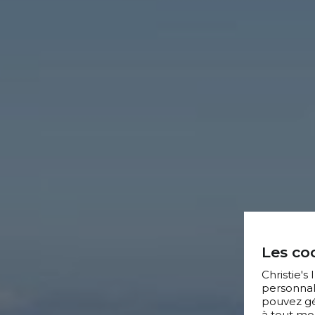
Les coo
Christie's
personnal
pouvez gér
à tout mo