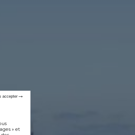
s accepter
ous
ages » et
 des