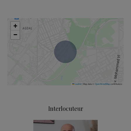
+
−
Leaflet
|
Map data ©
OpenStreetMap
contributors
Interlocuteur