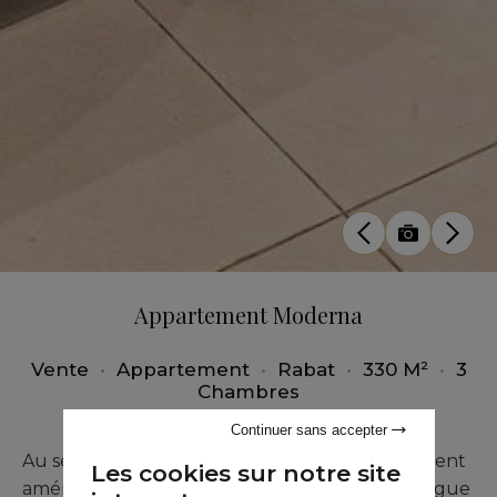
Appartement Moderna
Vente
•
Appartement
•
Rabat
•
330 M²
•
3
Chambres
Continuer sans accepter
Au sein d’une résidence sécurisée et élégamment
Les cookies sur notre site
aménagée, ce magnifique appartement conjugue