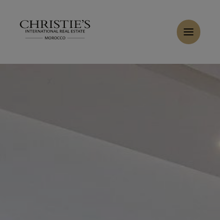
Panneau de gestion des cookies
Accueil
>
Ventes
>
Acheter Appartement 4 pièces 330 m² Rabat