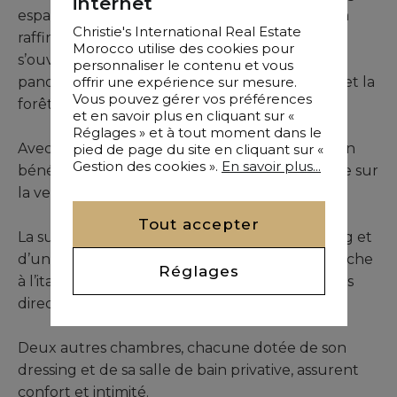
internet
espace, lumière et confort moderne. Son salon
Christie's International Real Estate
raffiné, meublé avec des pièces Roche Bobois,
Morocco utilise des cookies pour
s’ouvre sur un balcon offrant une vue
personnaliser le contenu et vous
offrir une expérience sur mesure.
panoramique sur les jardins arborés, la piscine et la
Vous pouvez gérer vos préférences
forêt d’Ibn Sina.
et en savoir plus en cliquant sur «
Réglages » et à tout moment dans le
Avec ses 110 m² lumineux, l’espace de réception
pied de page du site en cliquant sur «
Gestion des cookies ».
En savoir plus...
bénéficie d’un long balcon qui prolonge la vue sur
la verdure environnante.
Tout accepter
La suite parentale dispose d’un couloir dressing et
d’une salle de bain équipée d’une grande douche
Réglages
à l’italienne et d’une double vasque, avec accès
direct au balcon.
Deux autres chambres, chacune dotée de son
dressing et de sa salle de bain privative, assurent
confort et intimité.