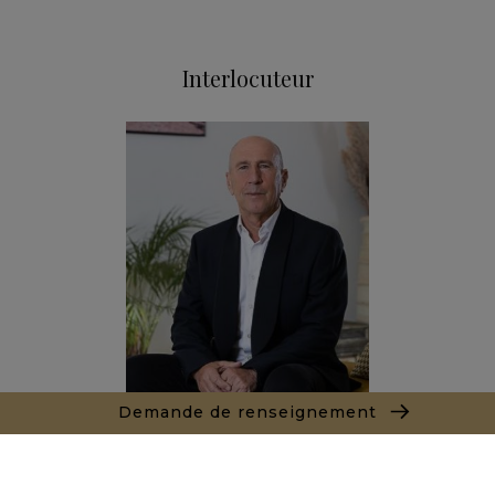
Interlocuteur
Demande de renseignement
Marc LEON
+212661550905