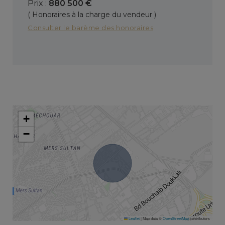
Prix :
880 500 €
( Honoraires à la charge du vendeur )
Consulter le barème des honoraires
+
−
Leaflet
|
Map data ©
OpenStreetMap
contributors