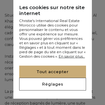
•
3 Chambres
Les cookies sur notre site
internet
Situé sur l’emblématique Boulevard El Massira Al
Christie's International Real Estate
Khadra, à l’angle de la rue Ibn Yakdane, cet
Morocco utilise des cookies pour
élégant appartement contemporain offre un
personnaliser le contenu et vous
cadre de vie privilégié, alliant standing résidentiel,
offrir une expérience sur mesure.
Vous pouvez gérer vos préférences
confort moderne et emplacement premium au
et en savoir plus en cliquant sur «
cœur de la métropole.
Réglages » et à tout moment dans le
pied de page du site en cliquant sur «
Gestion des cookies ».
En savoir plus...
Installé au cinquième étage d’une résidence
récente construite en 2015, il profite d’une
orientation Sud-Ouest garantissant un
Tout accepter
ensoleillement optimal et une ambiance
lumineuse particulièrement agréable.
Réglages
La propriété propose des volumes équilibrés et
une distribution fluide, comprenant deux salons
de réception baignés de lumière, une suite