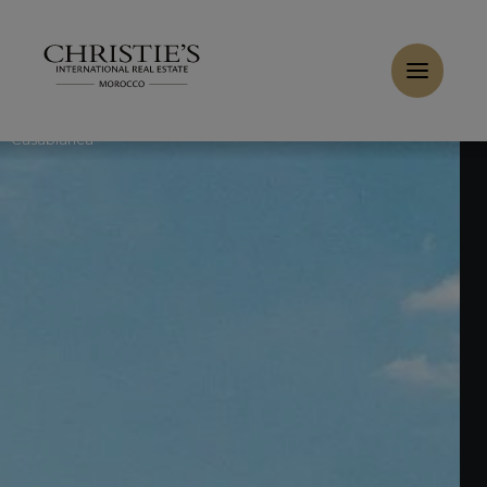
Panneau de gestion des cookies
Accueil
>
Ventes
>
Acheter Appartement 5 pièces 252 m²
Casablanca