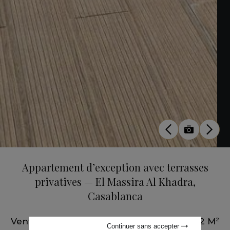
Appartement d’exception avec terrasses
privatives — El Massira Al Khadra,
Casablanca
Vente
•
Appartement
•
Casablanca
•
252 M²
Continuer sans accepter