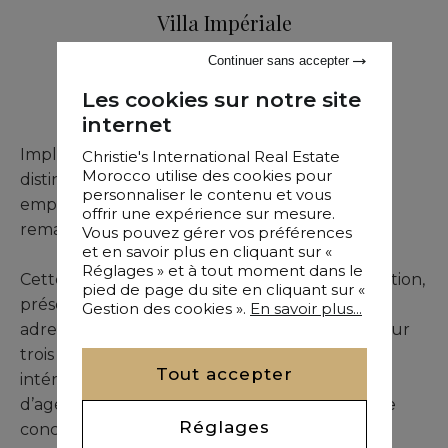
Villa Impériale
Continuer sans accepter
Vente
•
Villa
•
Rabat
•
700 M²
•
7
Chambres
Les cookies sur notre site
internet
Implantée sur un boulevard historique et
Christie's International Real Estate
Morocco utilise des cookies pour
distingué de Rabat, la Villa Impériale jouit d’un
personnaliser le contenu et vous
emplacement stratégique offrant une visibilité
offrir une expérience sur mesure.
remarquable et une accessibilité optimale.
Vous pouvez gérer vos préférences
et en savoir plus en cliquant sur «
Réglages » et à tout moment dans le
Cette propriété rare, en attente de transformation,
pied de page du site en cliquant sur «
présente un potentiel exceptionnel pour une
Gestion des cookies ».
En savoir plus...
adresse commerciale sophistiquée. Déployée sur
trois niveaux, elle propose de vastes espaces
Tout accepter
intérieurs et de nombreuses possibilités
d’agencement, adaptables à une multitude de
Réglages
concepts commerciaux premium.