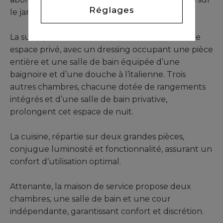
Réglages
le jardin.
La suite parentale s’affirme comme un véritable
espace privé, avec un dressing occupant une pièce
entière et une salle de bain équipée d’une
baignoire et d’une douche à l’italienne. Trois
autres chambres, chacune dotée de rangements
intégrés et d’une salle de bain privative,
prolongent cet espace de nuit.
La cuisine, répartie sur deux grandes pièces,
conjugue luminosité et fonctionnalité, assurant un
confort d’utilisation optimal.
Attenante, la maison de service propose deux
chambres, une salle de bain et une cour
indépendante, garantissant confort et discrétion.