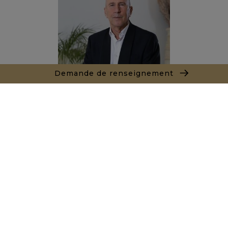
Demande de renseignement
Marc LEON
+212661550905
Agence Casablanca - Rabat - Fez
9 Rue Koronfal
20000 Anfa Casablanca
+ 212 522 393 909
Demande de renseignements