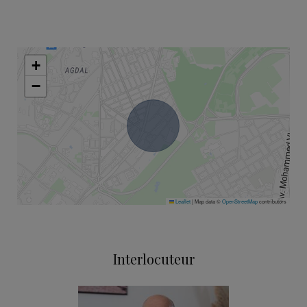
+
−
Leaflet
|
Map data ©
OpenStreetMap
contributors
Interlocuteur