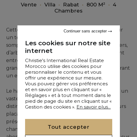
Vente
•
Villa
•
Rabat
•
800 M²
•
4
Chambres
Cette villa contemporaine neuve, implantée sur
Continuer sans accepter
un terrain arboré de 3 460 m², bénéficie d’un
Les cookies sur notre site
somptueux jardin paysager composé de palmiers,
internet
d’arbres variés et d’une végétation parfaitement
Christie's International Real Estate
entretenue. Au cœur de ce décor serein, une
Morocco utilise des cookies pour
grande piscine s’intègre harmonieusement, offrant
personnaliser le contenu et vous
un espace de détente privilégié.
offrir une expérience sur mesure.
Vous pouvez gérer vos préférences
et en savoir plus en cliquant sur «
Le hall d’entrée, spacieux et lumineux, dessert un
Réglages » et à tout moment dans le
vaste salon avec cheminée. Les circulations se
pied de page du site en cliquant sur «
distinguent par leurs volumes généreux et leurs
Gestion des cookies ».
En savoir plus...
placards sur mesure. Les grandes baies vitrées,
présentes dans toutes les pièces, y compris les
Tout accepter
chambres, assurent une luminosité naturelle
abondante et ouvrent des vues panoramiques sur