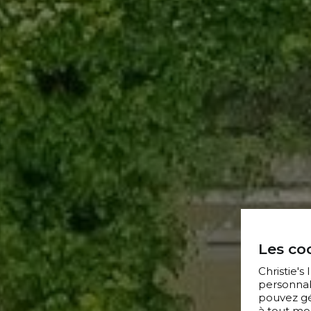
Les coo
Christie's
personnal
pouvez gér
à tout mo