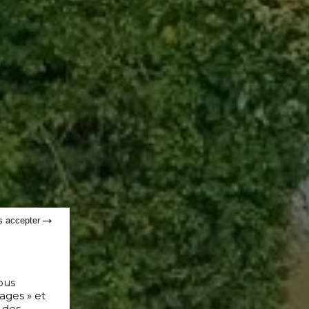
s accepter
ous
ages » et
 des