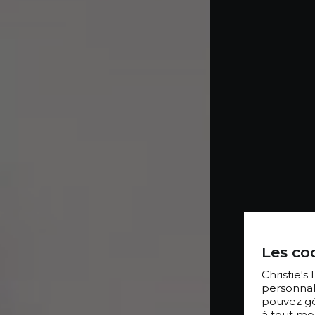
Les coo
Christie's
personnal
pouvez gér
à tout mo