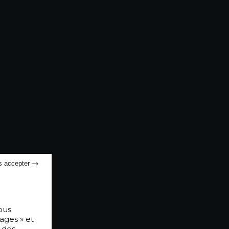
s accepter
ous
ages » et
 des