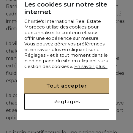
Les cookies sur notre site
Barrière, cette villa-riad de 4 chambres offre un
internet
cadre de vie confortable et privilégié, à proximité
Christie's International Real Estate
immédiate de la médina et des principaux centres
Morocco utilise des cookies pour
d’intérêt de Marrakech.
personnaliser le contenu et vous
offrir une expérience sur mesure.
La villa accueille des espaces de réception
Vous pouvez gérer vos préférences
et en savoir plus en cliquant sur «
chaleureux comprenant un salon, une salle à
Réglages » et à tout moment dans le
manger et une cuisine équipée. Ouverts sur les
pied de page du site en cliquant sur «
extérieurs, ces espaces bénéficient d’une belle
Gestion des cookies ».
En savoir plus...
fluidité et permettent de profiter pleinement des
espaces de vie en toute saison.
Tout accepter
La partie nuit comprend quatre chambres,
Réglages
chacune aménagée avec sa salle de bain privative
et ses rangements, assurant un niveau de confort
optimal pour les résidents et leurs invités.
Le jardin privatif accueille une piscine agréable,