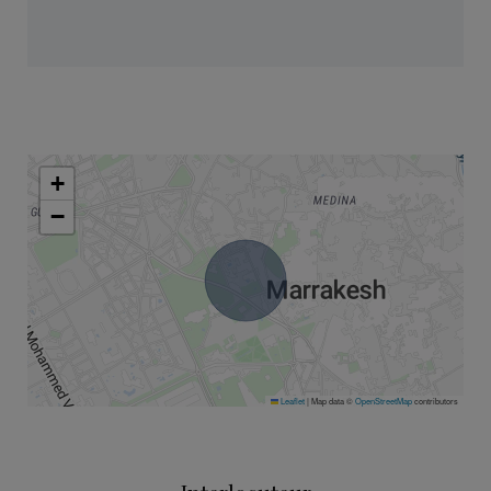
+
−
Leaflet
|
Map data ©
OpenStreetMap
contributors