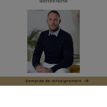
Interlocuteur
Joël LE TREUT
Demande de renseignement
+212662890844
Agence Marrakech
Local n° 3, Hivernage, Angle Av. Moulay El Hassan