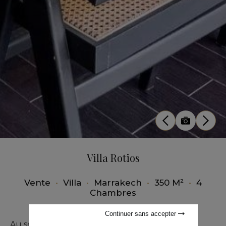
Villa Rotios
Vente
•
Villa
•
Marrakech
•
350 M²
•
4
Chambres
Continuer sans accepter
Au sein du réputé resort hôtelier du Naoura