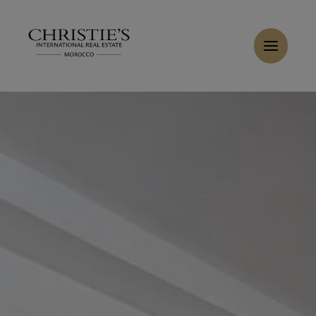
Panneau de gestion des cookies
Accueil
>
Ventes
>
Acheter Villa 6 pièces 350 m² Marrakech