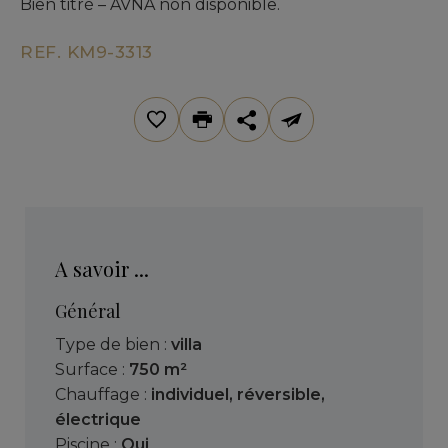
Bien titré – AVNA non disponible.
REF. KM9-3313
A savoir ...
Général
Type de bien :
villa
Surface :
750 m²
Chauffage :
individuel
,
réversible
,
électrique
Piscine :
Oui