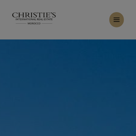
Panneau de gestion des cookies
Accueil
>
Ventes
>
Acheter Villa 9 pièces 750 m² Marrakech