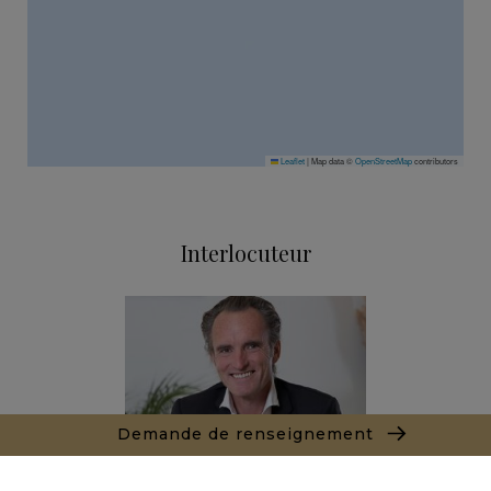
Leaflet
|
Map data ©
OpenStreetMap
contributors
Interlocuteur
Demande de renseignement