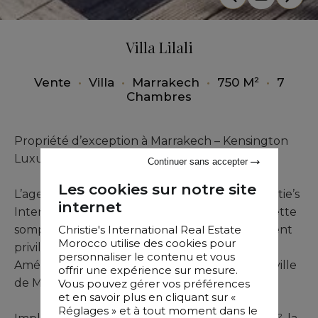
Villa Lilali
Vente
•
Villa
•
Marrakech
•
750 M²
•
7
Chambres
Propriété d’exception à Marrakech – Kensington
Luxury Properties / Christie’s
Continuer sans accepter
Les cookies sur notre site
L’agence Kensington Luxury Properties – Christie’s
internet
International Real Estate Morocco présente cette
Christie's International Real Estate
somptueuse villa, située dans un environnement
Morocco utilise des cookies pour
privilégié, à deux pas de la route de l’École
personnaliser le contenu et vous
Américaine et à quelques minutes du centre-ville
offrir une expérience sur mesure.
de Marrakech.
Vous pouvez gérer vos préférences
et en savoir plus en cliquant sur «
Réglages » et à tout moment dans le