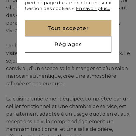
Implantée sur un terrain paysager de 2 800 m², la
pied de page du site en cliquant sur «
villa développe près de 800 m² habitables, offrant
Gestion des cookies ».
En savoir plus...
des volumes généreux et une architecture
pensée pour concilier confort, intimité et art de
Tout accepter
vivre.
Réglages
Un hall de réception spacieux accueille les
visiteurs et mène à des espaces de vie lumineux. Le
séjour principal, organisé autour d’un salon
convivial, d’un espace salle à manger et d’un salon
marocain authentique, crée une atmosphère
raffinée et chaleureuse.
La cuisine entièrement équipée, complétée par un
cellier fonctionnel et une chambre de service, est
parfaitement adaptée à un usage quotidien et aux
réceptions. La villa comprend également un
hammam traditionnel et une salle de prière,