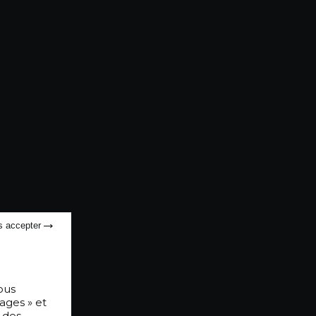
s accepter
ous
ages » et
 des