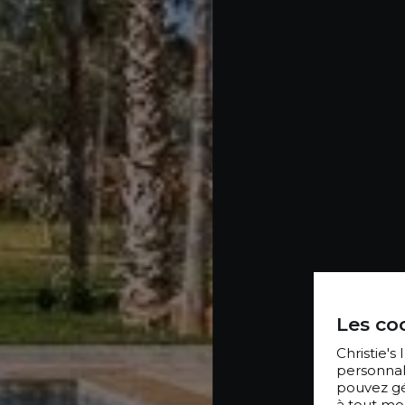
Les coo
Christie's
personnal
pouvez gér
à tout mo