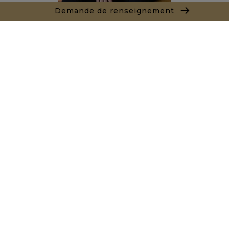
Demande de renseignement
Sacha PANIZZI
Agent commercial
+212667353604
Agence Marrakech
Local n° 3, Hivernage, Angle Av. Moulay El Hassan
et Rue Imam Chafii
40000 Marrakech
+ 212 524 422 229
Demande de renseignements