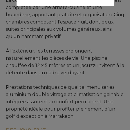
La cuisine, entièrement aménagée et équipée, est
complétée par une arrière-cuisine et une
buanderie, apportant praticité et organisation. Cinq
chambres composent l’espace nuit, dont deux
suites principales aux volumes généreux, ainsi
qu’un hammam privatif.
À l’extérieur, les terrasses prolongent
naturellement les pièces de vie. Une piscine
chauffée de 12 x 5 mètres et un jacuzzi invitent à la
détente dans un cadre verdoyant.
Prestations techniques de qualité, menuiseries
aluminium double vitrage et climatisation gainable
intégrée assurent un confort permanent. Une
propriété idéale pour profiter pleinement d’un
golf d’exception à Marrakech.
REF. KM9-3247