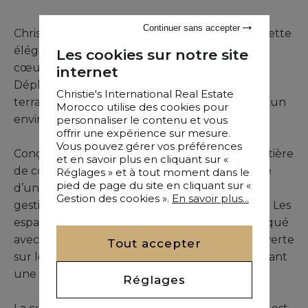
Continuer sans accepter
Christie’s Real Estate Morocco met à la vente cette
élégante villa contemporaine neuve, située au
Les cookies sur notre site
cœur d’un golf renommé de Marrakech.
internet
Déployant environ 450 m² habitables sur un
Christie's International Real Estate
terrain paysager de 1 000 m², elle s’inscrit dans un
Morocco utilise des cookies pour
environnement résidentiel sécurisé et prisé.
personnaliser le contenu et vous
offrir une expérience sur mesure.
Vous pouvez gérer vos préférences
Conçue avec une exigence particulière en matière
et en savoir plus en cliquant sur «
de confort et de modernité, la villa est équipée
Réglages » et à tout moment dans le
pied de page du site en cliquant sur «
d’un système domotique complet facilitant la
Gestion des cookies ».
En savoir plus...
gestion centralisée des installations principales. Les
espaces de réception offrent un salon sophistiqué
avec cheminée design, une salle à manger ouverte
Tout accepter
sur les terrasses et de larges baies vitrées assurant
une luminosité optimale.
Réglages