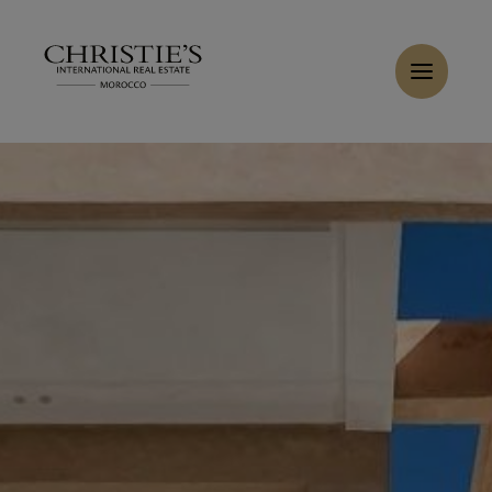
Panneau de gestion des cookies
Accueil
>
Ventes
>
Acheter Villa 8 pièces 450 m² Marrakech