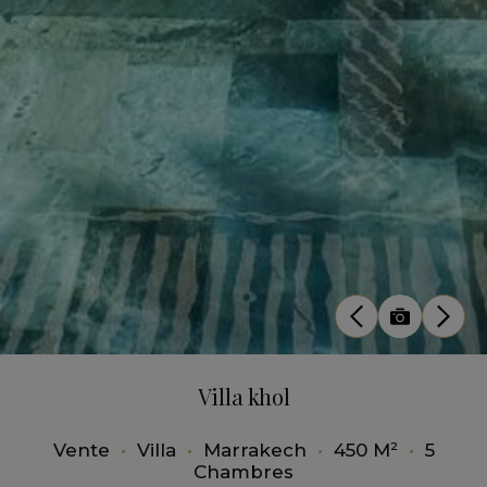
Villa khol
Vente
•
Villa
•
Marrakech
•
450 M²
•
5
Chambres