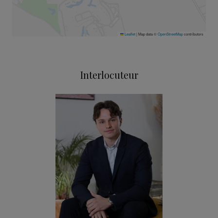
Leaflet
|
Map data ©
OpenStreetMap
contributors
Interlocuteur