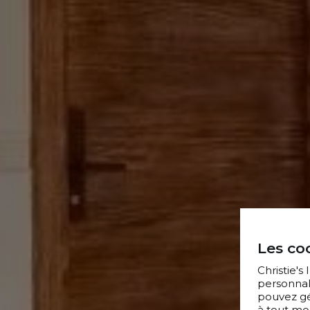
Les coo
Christie's
personnal
pouvez gér
à tout mo