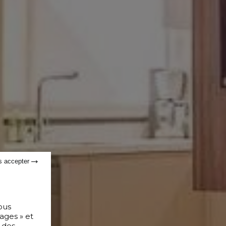
s accepter
ous
ages » et
 des