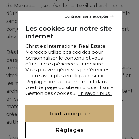
de Marrakech, se dévoile cette villa d’architecte
d’une rare élégance. Conçue comme un véritable
Continuer sans accepter
sanctuaire de sérénité et de raffinement, elle
Les cookies sur notre site
conjugue avec brio design contemporain, confort
internet
absolu et cadre naturel d’exception.
Christie's International Real Estate
Morocco utilise des cookies pour
Dès les premiers pas, la magie opère. Les
personnaliser le contenu et vous
perspectives s’ouvrent sur un vaste salon à la
offrir une expérience sur mesure.
lumière changeante, rythmé par de grandes baies
Vous pouvez gérer vos préférences
et en savoir plus en cliquant sur «
vitrées offrant une vue panoramique sur le golf et
Réglages » et à tout moment dans le
les majestueux sommets de l’Atlas. Les lignes
pied de page du site en cliquant sur «
architecturales, épurées et harmonieuses, mettent
Gestion des cookies ».
En savoir plus...
en valeur la fluidité des volumes, tandis que les
matériaux nobles – pierre, bois, verre et métal –
Tout accepter
créent un dialogue subtil entre modernité et
authenticité.
Réglages
L’espace de vie se compose de plusieurs ambiances