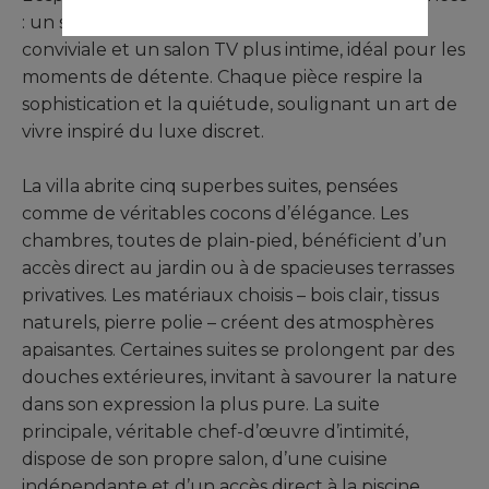
: un salon principal raffiné, une salle à manger
conviviale et un salon TV plus intime, idéal pour les
moments de détente. Chaque pièce respire la
sophistication et la quiétude, soulignant un art de
vivre inspiré du luxe discret.
La villa abrite cinq superbes suites, pensées
comme de véritables cocons d’élégance. Les
chambres, toutes de plain-pied, bénéficient d’un
accès direct au jardin ou à de spacieuses terrasses
privatives. Les matériaux choisis – bois clair, tissus
naturels, pierre polie – créent des atmosphères
apaisantes. Certaines suites se prolongent par des
douches extérieures, invitant à savourer la nature
dans son expression la plus pure. La suite
principale, véritable chef-d’œuvre d’intimité,
dispose de son propre salon, d’une cuisine
indépendante et d’un accès direct à la piscine,