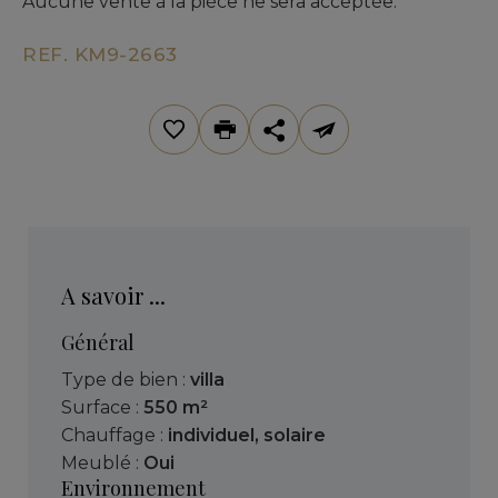
Aucune vente à la pièce ne sera acceptée.
REF. KM9-2663
A savoir ...
Général
Type de bien :
villa
Surface :
550 m²
Chauffage :
individuel
,
solaire
Meublé :
Oui
Environnement