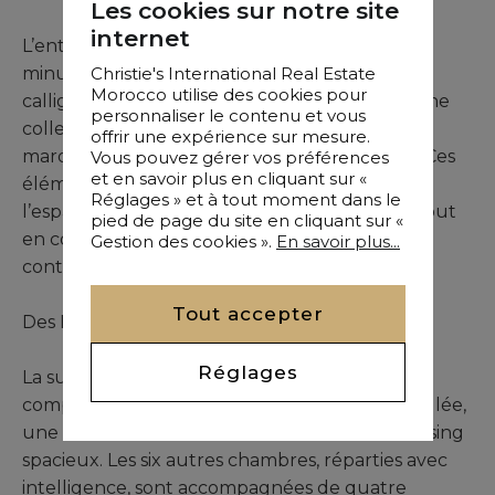
Les cookies sur notre site
Acheter Villa 7 pièces 700 m² Marrakech
internet
L’entrée donne le ton avec une sélection
Christie's International Real Estate
minutieuse d’œuvres d’art oriental, de
Morocco utilise des cookies pour
calligraphies islamiques et berbères, ainsi qu’une
personnaliser le contenu et vous
collection exclusive d’objets traditionnels
offrir une expérience sur mesure.
marocains (disponibles à l’achat séparément). Ces
Vous pouvez gérer vos préférences
et en savoir plus en cliquant sur «
éléments, intégrés avec subtilité, enrichissent
Réglages » et à tout moment dans le
l’espace d’une dimension culturelle unique, tout
pied de page du site en cliquant sur «
en conservant une esthétique résolument
Gestion des cookies ».
En savoir plus...
contemporaine.
Tout accepter
Des Espaces de Vie Lumineux & Fonctionnels
Réglages
La suite principale, un véritable havre de paix,
comprend un salon privé, une terrasse ensoleillée,
une salle de bains en marbre blanc et un dressing
spacieux. Les six autres chambres, réparties avec
intelligence, sont accompagnées de quatre