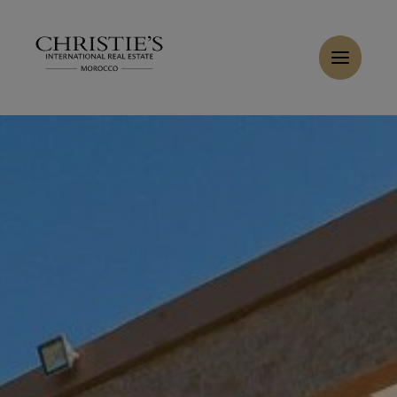
Panneau de gestion des cookies
Accueil
>
Ventes
>
Acheter Villa 10 pièces 550 m² Marrakech