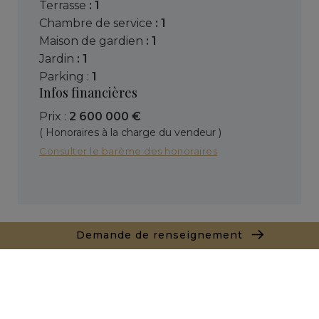
terrasse
: 1
chambre de service
: 1
maison de gardien
: 1
jardin
: 1
parking :
1
Infos financières
Prix :
2 600 000 €
( Honoraires à la charge du vendeur )
Consulter le barème des honoraires
Demande de renseignement
+
−