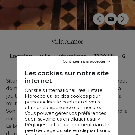
Villa Alanos
Location
•
Villa
•
Marrakech
•
1200 M²
•
6
Continuer sans accepter
Chambres
Les cookies sur notre site
internet
Située dans un écrin de verdure au sein d’un petit
domaine privé composé de cinq villas, cette villa
Christie's International Real Estate
Morocco utilise des cookies pour
jouit d’un environnement paisible, à l’écart de la
personnaliser le contenu et vous
route de Fès et à vingt minutes du centre-ville.
offrir une expérience sur mesure.
Son intérieur s’inscrit en parfaite continuité avec la
Vous pouvez gérer vos préférences
nature et bénéficie de vues remarquables.
et en savoir plus en cliquant sur «
Réglages » et à tout moment dans le
La bâtisse principale dispose de trois salons et
pied de page du site en cliquant sur «
d’une salle à manger ouverts sur une vaste