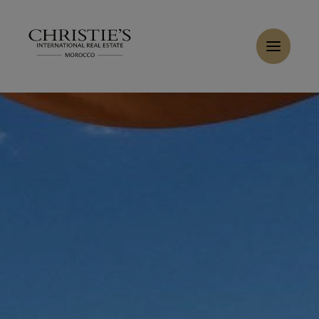
Panneau de gestion des cookies
Louer Villa 12 pièces 1000 m² Marrakech
Accueil
>
Locations
>
Louer Villa 8 pièces 1200 m² Marrakech