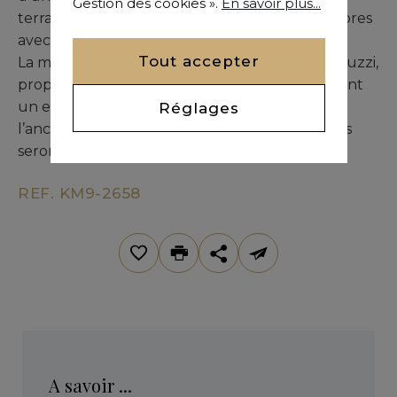
Gestion des cookies ».
En savoir plus...
terrasse, d’une cuisine équipée et de six chambres
avec leurs salles de bains attenantes.
Tout accepter
La maison d’amis, proche de la piscine et du jacuzzi,
propose un salon et deux chambres, constituant
un espace intime pour les convives. Enfin,
Réglages
l’ancienne ferme rénovée et ses trois chambres
seront sans doute le lieu préféré des enfants.
REF. KM9-2658
A savoir ...