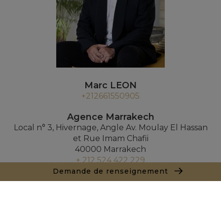
Marc LEON
+212661550905
Agence Marrakech
Local n° 3, Hivernage, Angle Av. Moulay El Hassan
et Rue Imam Chafii
40000 Marrakech
+ 212 524 422 229
Demande de renseignement
Demande de renseignements