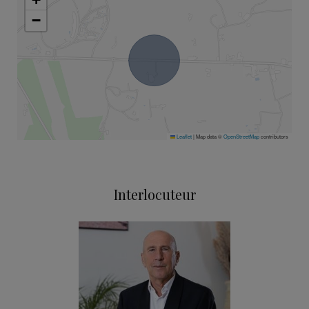
−
Leaflet
|
Map data ©
OpenStreetMap
contributors
Interlocuteur