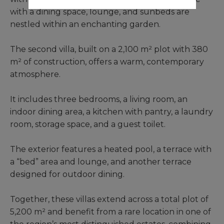
with a dining space, lounge, and sunbeds are
nestled within an enchanting garden.
The second villa, built on a 2,100 m² plot with 380
m² of construction, offers a warm, contemporary
atmosphere.
It includes three bedrooms, a living room, an
indoor dining area, a kitchen with pantry, a laundry
room, storage space, and a guest toilet.
The exterior features a heated pool, a terrace with
a “bed” area and lounge, and another terrace
designed for outdoor dining.
Together, these villas extend across a total plot of
5,200 m² and benefit from a rare location in one of