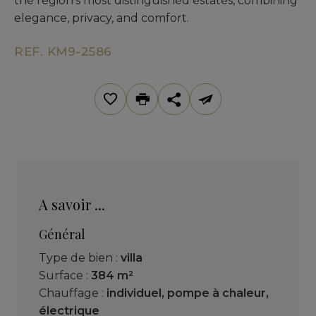
the region’s most distinguished estates, combining
elegance, privacy, and comfort.
REF. KM9-2586
A savoir ...
Général
Type de bien :
villa
Surface :
384 m²
Chauffage :
individuel
,
pompe à chaleur
,
électrique