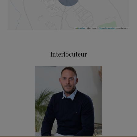
Leaflet
|
Map data ©
OpenStreetMap
contributors
Interlocuteur