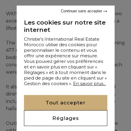
Continuer sans accepter
Within the highly coveted Royal Palm Estate, two
exceptional villas are offered for sale, providing a
Les cookies sur notre site
lifestyle of quiet luxury and exclusivity.
internet
Christie's International Real Estate
The first villa, built on a 3,100 m² plot and spanning
Morocco utilise des cookies pour
personnaliser le contenu et vous
477 m² of constructed space, comprises three
offrir une expérience sur mesure.
bedroom suites, with the potential for five by
Vous pouvez gérer vos préférences
converting the current gym and hammam, which
et en savoir plus en cliquant sur «
were originally designed as bedrooms.
Réglages » et à tout moment dans le
pied de page du site en cliquant sur «
Gestion des cookies ».
En savoir plus...
It also features a spacious living room, a refined
dining area, a kitchen with pantry, service areas
including a laundry and technical room, a wide
Tout accepter
hallway, a hammam, and a fitness room.
Réglages
Outside, a non-heated swimming pool, a terrace
with a children’s play area, and a second terrace