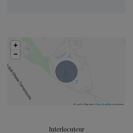
+
−
Leaflet
|
Map data ©
OpenStreetMap
contributors
Interlocuteur