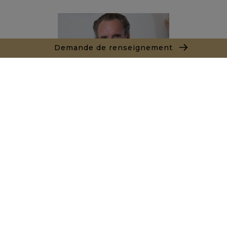
Demande de renseignement
Alexandre BANNAN
Agent commercial
+212681222701
Agence Marrakech
Local n° 3, Hivernage, Angle Av. Moulay El Hassan