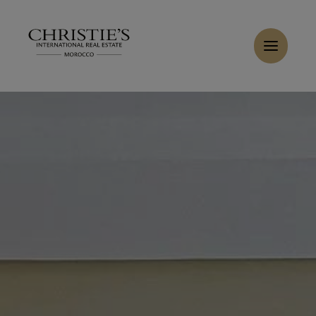
Panneau de gestion des cookies
Accueil
>
Ventes
>
Acheter Villa 12 pièces 1300 m² Marrakech