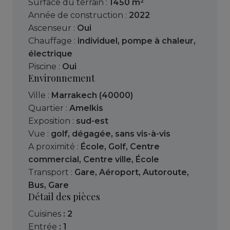
Surface du terrain :
1450 m²
Année de construction :
2022
Ascenseur :
Oui
Chauffage :
individuel
,
pompe à chaleur
,
électrique
Piscine :
Oui
Environnement
Ville :
Marrakech (40000)
Quartier :
Amelkis
Exposition :
sud-est
Vue :
golf
,
dégagée
,
sans vis-à-vis
A proximité :
École
,
Golf
,
Centre
commercial
,
Centre ville
,
École
Transport :
Gare
,
Aéroport
,
Autoroute
,
Bus
,
Gare
Détail des pièces
cuisines
: 2
entrée
: 1