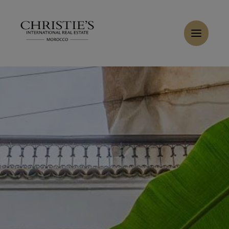
Panneau de gestion des cookies
Accueil
>
Ventes
>
Acheter Riad 14 pièces 380 m² Marrakech
Acheter Riad 8 pièces 540 m² Marrakech