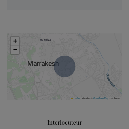
+
−
Leaflet
|
Map data ©
OpenStreetMap
contributors
Interlocuteur