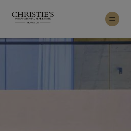
Panneau de gestion des cookies
Accueil
>
Ventes
>
Acheter Villa 11 pièces 600 m² Marrakech
Acheter Villa 6 pièces 700 m² Marrakech