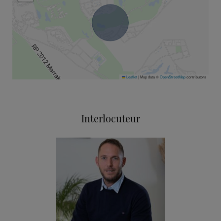
Leaflet
|
Map data ©
OpenStreetMap
contributors
Interlocuteur