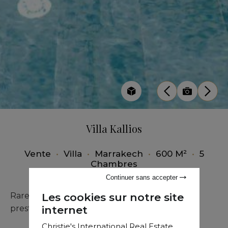
Villa Kallios
Vente
•
Villa
•
Marrakech
•
600 M²
•
5
Chambres
Continuer sans accepter
Les cookies sur notre site
Rare opportunité au Golf d’Amelkis : villa de
internet
prestige avec finitions haut de gamme.
Christie's International Real Estate