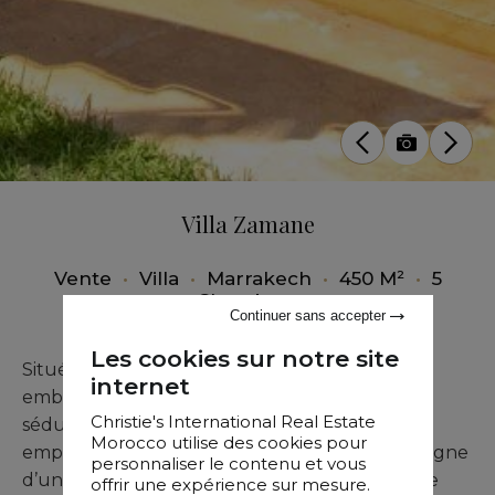
Villa Zamane
Vente
•
Villa
•
Marrakech
•
450 M²
•
5
Chambres
Continuer sans accepter
Les cookies sur notre site
Située sur l’un des parcours de golf les plus
internet
emblématiques de Marrakech, la Villa Zamane
Christie's International Real Estate
séduit par son style beldi et son architecture
Morocco utilise des cookies pour
empreinte d’authenticité. Chaque détail témoigne
personnaliser le contenu et vous
d’une exécution soignée, portée par l’usage de
offrir une expérience sur mesure.