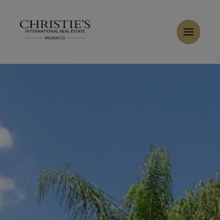
Panneau de gestion des cookies
Accueil
>
Ventes
>
Acheter Villa 3 pièces 450 m² Marrakech
Acheter Villa 7 pièces 480 m² Marrakech