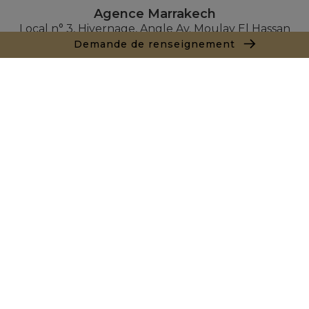
Agence Marrakech
Local n° 3, Hivernage, Angle Av. Moulay El Hassan
et Rue Imam Chafii
Demande de renseignement
40000 Marrakech
+ 212 524 422 229
Demande de renseignements