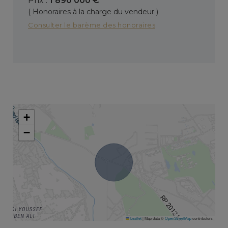
Prix :
1 890 000 €
( Honoraires à la charge du vendeur )
Consulter le barème des honoraires
+
−
Leaflet
|
Map data ©
OpenStreetMap
contributors