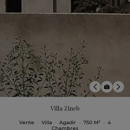
Villa Zineb
Vente
•
Villa
•
Agadir
•
750 M²
•
4
Chambres