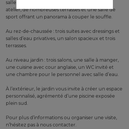
salles de bains, deux dressings, un bureau, un
atelier, de nombreuses terrasses et une salle de
sport offrant un panorama à couper le souffle.
Au rez-de-chaussée : trois suites avec dressings et
salles d’eau privatives, un salon spacieux et trois
terrasses.
Au niveau jardin : trois salons, une salle à manger,
une cuisine avec cour anglaise, un WC invité et
une chambre pour le personnel avec salle d’eau.
À l’extérieur, le jardin vous invite à créer un espace
personnalisé, agrémenté d’une piscine exposée
plein sud.
Pour plus d’informations ou organiser une visite,
n’hésitez pas à nous contacter.