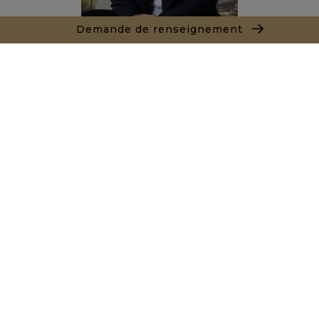
Demande de renseignement
Marc LEON
+212661550905
Agence Essaouira - Agadir
Local n° 3, Hivernage, Angle Av. Moulay El Hassan
et Rue Imam Chafii
40000 Agadir
+ 212 524 422 229
Demande de renseignements