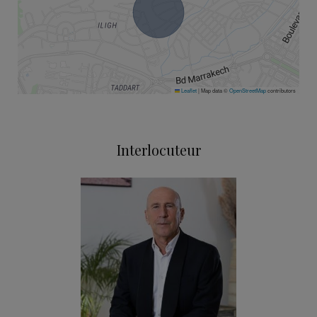
Leaflet
|
Map data ©
OpenStreetMap
contributors
Interlocuteur