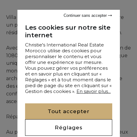
Continuer sans accepter
Villa Zineb, propriété en semi-achèvement, offre
un potentiel remarquable pour devenir une
Les cookies sur notre site
résidence principale ou secondaire d’exception.
internet
Christie's International Real Estate
Avec 750 m² de surface habitable sur un terrain de
Morocco utilise des cookies pour
1080 m², cette villa dévoile une vue panoramique
personnaliser le contenu et vous
offrir une expérience sur mesure.
unique sur la ville, l’océan Atlantique et les
Vous pouvez gérer vos préférences
montagnes qui entourent Agadir. Son
et en savoir plus en cliquant sur «
architecture moderne et accueillante privilégie
Réglages » et à tout moment dans le
pied de page du site en cliquant sur «
des espaces ouverts et lumineux, avec une
Gestion des cookies ».
En savoir plus...
configuration prévue pour l’installation d’un
ascenseur.
Tout accepter
Répartie sur trois niveaux, la villa comprend :
Réglages
Au premier étage : une suite parentale avec deux