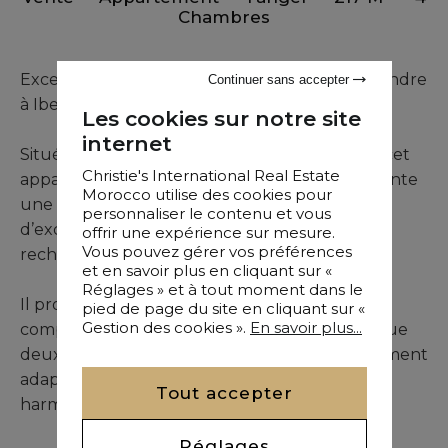
Chambres
Exceptionnel appartement avec vue mer à vendre
Continuer sans accepter
à Iberia
Les cookies sur notre site
internet
Situé au cœur du prestigieux quartier Iberia, cet
Christie's International Real Estate
appartement remarquable de 262 m² représente
Morocco utilise des cookies pour
une opportunité rare d’acquérir un bien
personnaliser le contenu et vous
d’exception dans l’un des secteurs les plus
offrir une expérience sur mesure.
Vous pouvez gérer vos préférences
recherchés de Tanger.
et en savoir plus en cliquant sur «
Réglages » et à tout moment dans le
Il propose de généreux espaces de vie
pied de page du site en cliquant sur «
Gestion des cookies ».
En savoir plus...
comprenant quatre grandes chambres ainsi que
deux salles de bains, offrant un cadre parfaitement
adapté à une vie familiale confortable et
Tout accepter
harmonieuse.
Réglages