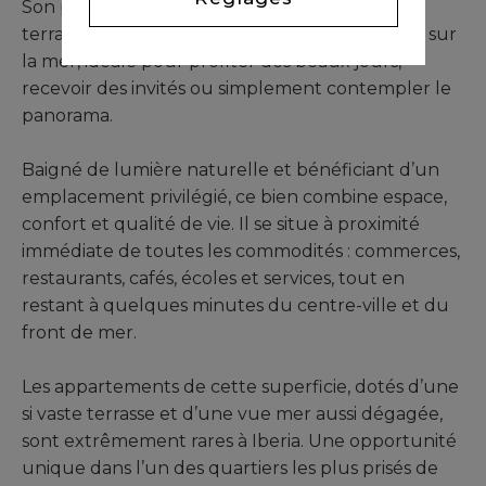
Son principal atout réside dans sa magnifique
terrasse de 48 m², offrant une vue imprenable sur
la mer, idéale pour profiter des beaux jours,
recevoir des invités ou simplement contempler le
panorama.
Baigné de lumière naturelle et bénéficiant d’un
emplacement privilégié, ce bien combine espace,
confort et qualité de vie. Il se situe à proximité
immédiate de toutes les commodités : commerces,
restaurants, cafés, écoles et services, tout en
restant à quelques minutes du centre-ville et du
front de mer.
Les appartements de cette superficie, dotés d’une
si vaste terrasse et d’une vue mer aussi dégagée,
sont extrêmement rares à Iberia. Une opportunité
unique dans l’un des quartiers les plus prisés de