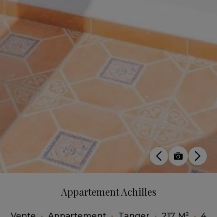
Appartement Achilles
Vente
•
Appartement
•
Tanger
•
217 M²
•
4