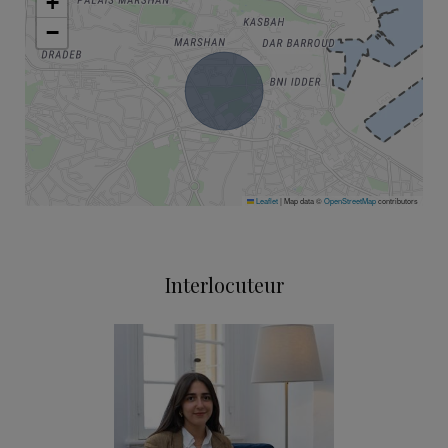
+
−
Leaflet
|
Map data ©
OpenStreetMap
contributors
Interlocuteur