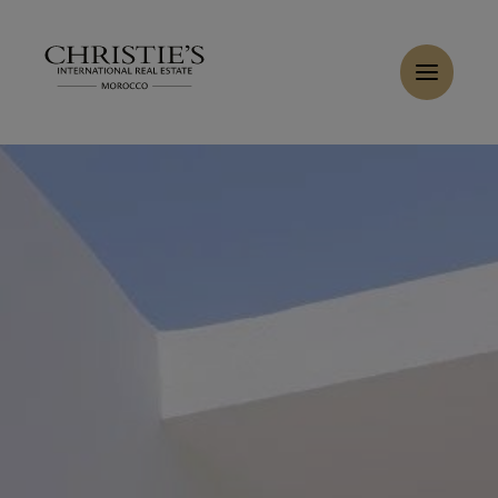
Panneau de gestion des cookies
Accueil
>
Ventes
>
Acheter Appartement 5 pièces 217 m² Tanger