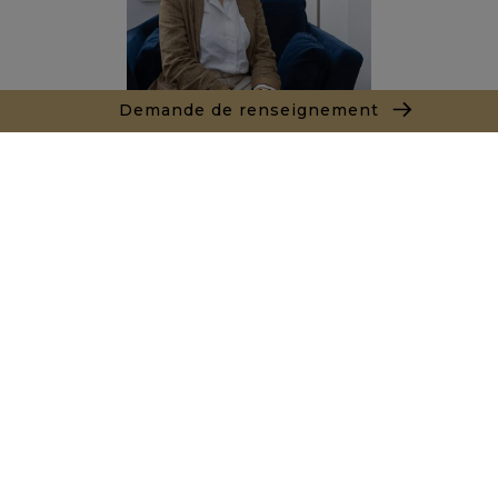
Demande de renseignement
Salma ROUAS
Agent commercial
+212663067177
Agence Tanger - Tetouan
154, Immeuble Atlante Avenue Mohamed VI
90000 Tanger
+ 212 661 550 905
Demande de renseignements