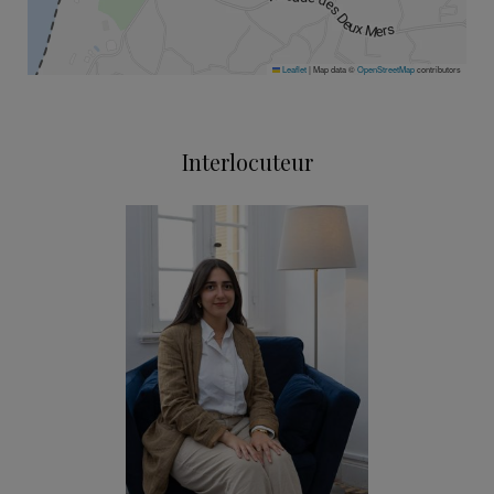
Leaflet
|
Map data ©
OpenStreetMap
contributors
Interlocuteur