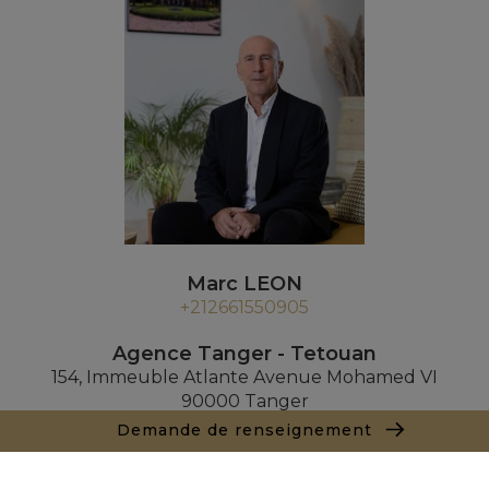
Marc LEON
+212661550905
Agence Tanger - Tetouan
154, Immeuble Atlante Avenue Mohamed VI
90000 Tanger
+ 212 661 550 905
Demande de renseignement
Demande de renseignements