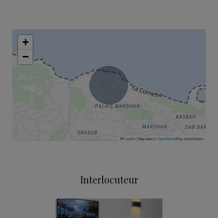
+
−
Leaflet
|
Map data ©
OpenStreetMap
contributors
Interlocuteur