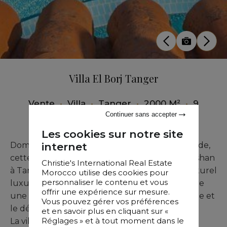
Villa El Borj Tanger
Vente
•
Villa
•
Tanger
•
2000 M²
•
9
Chambres
Continuer sans accepter
Les cookies sur notre site
Dominant la Méditerranée à 40 mètres d’altitude,
internet
cette propriété remarquable du quartier Marshan
Christie's International Real Estate
à Tanger se déploie au cœur d’un paysage naturel
Morocco utilise des cookies pour
personnaliser le contenu et vous
luxuriant, à flanc de montagne. Sa position offre
offrir une expérience sur mesure.
une vue saisissante à 220° sur la côte espagnole et
Vous pouvez gérer vos préférences
le détroit de Gibraltar.
et en savoir plus en cliquant sur «
Réglages » et à tout moment dans le
La villa, entièrement rénovée, conjugue avec