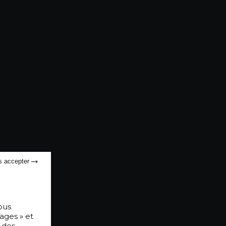
s accepter
ous
ages » et
 des