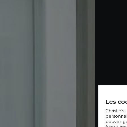
Les coo
Christie's
personnal
pouvez gér
à tout mo