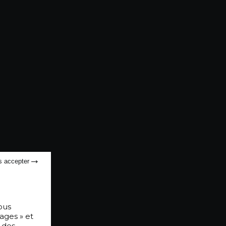
s accepter
ous
ages » et
 des