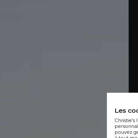
Les coo
Christie's
personnal
pouvez gér
à tout mo