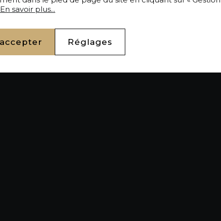
En savoir plus...
 accepter
Réglages
ger
Acheter Appartement 6 pi