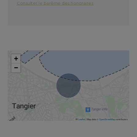
Consulter le barème des honoraires
+
−
Leaflet
|
Map data ©
OpenStreetMap
contributors