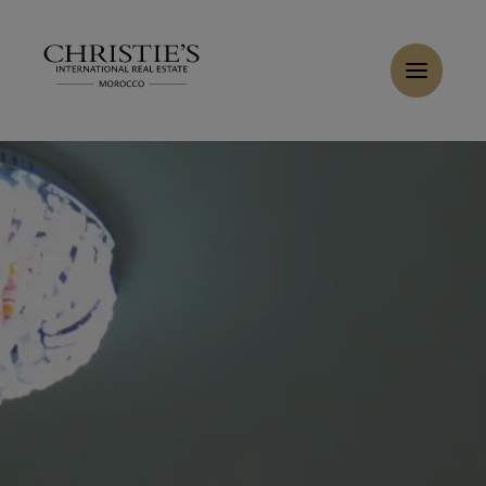
Panneau de gestion des cookies
Accueil
>
Ventes
>
Acheter Appartement 3 pièces 75 m² Tanger