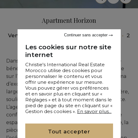
Apartment Horizon
Vente
•
Appartement
•
Tanger
•
75 M²
•
2
Continuer sans accepter
Chambres
Les cookies sur notre site
internet
Dans un cadre privilégié, cet appartement rare
Christie's International Real Estate
bénéficie d’une vue frontale à couper le souffle
Morocco utilise des cookies pour
sur l’océan, vous immergeant dans un panorama
personnaliser le contenu et vous
offrir une expérience sur mesure.
d’exception où ciel et mer se confondent. Les
Vous pouvez gérer vos préférences
larges ouvertures baignent l’intérieur de lumière,
et en savoir plus en cliquant sur «
soulignant une atmosphère paisible et élégante.
Réglages » et à tout moment dans le
pied de page du site en cliquant sur «
L’agencement, contemporain et maîtrisé, allie
Gestion des cookies ».
En savoir plus...
confort et fonctionnalité en optimisant chaque
espace. Prolongée par une terrasse généreuse, la
pièce de vie se transforme en belvédère sur
Tout accepter
l’océan, idéal pour des instants de contemplation