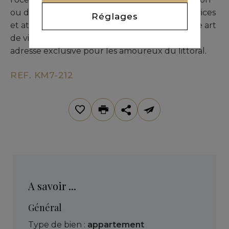
ou de détente. À proximité immédiate des services
Réglages
et attractions locales, ce bien unique conjugue art
de vivre en bord de mer et qualité de vie. Une
adresse exclusive pour les amoureux du littoral.
REF. KM7-212
A savoir ...
Général
Type de bien :
appartement