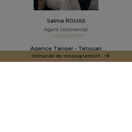
Salma ROUAS
Agent commercial
+212663067177
Agence Tanger - Tetouan
154, Immeuble Atlante Avenue Mohamed VI
Demande de renseignement
90000 Tanger
+ 212 661 550 905
Demande de renseignements