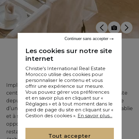
Continuer sans accepter
Restaurant Centre Ville Tanger OFM
Les cookies sur notre site
internet
Vente
•
Commerce
•
Tanger
•
1 M²
Christie's International Real Estate
Morocco utilise des cookies pour
personnaliser le contenu et vous
Implanté dans un emplacement privilégié au
offrir une expérience sur mesure.
Vous pouvez gérer vos préférences
centre de Tanger, ce restaurant renommé existe
et en savoir plus en cliquant sur «
depuis 40 ans, propose 65 couverts et bénéficie
Réglages » et à tout moment dans le
d’une clientèle fidèle. Grâce à sa réputation établie
pied de page du site en cliquant sur «
Gestion des cookies ».
En savoir plus...
et à sa rentabilité constante, il représente une
opportunité rare pour un investisseur ou un
restaurateur souhaitant acquérir un
Tout accepter