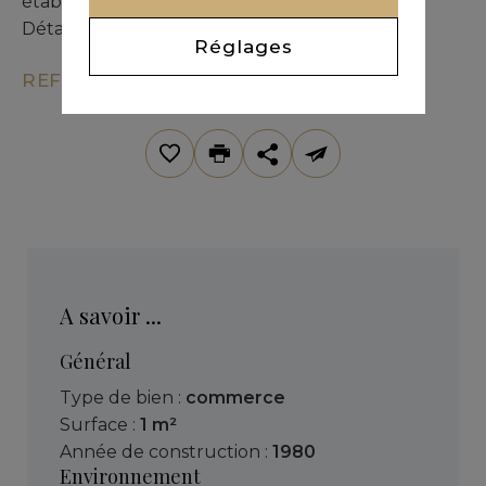
établissement opérationnel immédiatement.
Détails supplémentaires sur demande.
Réglages
REF. KM7-025
A savoir ...
Général
Type de bien :
commerce
Surface :
1 m²
Année de construction :
1980
Environnement