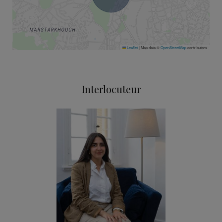
Leaflet
|
Map data ©
OpenStreetMap
contributors
Interlocuteur