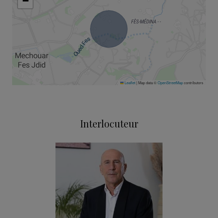
−
Leaflet
|
Map data ©
OpenStreetMap
contributors
Interlocuteur