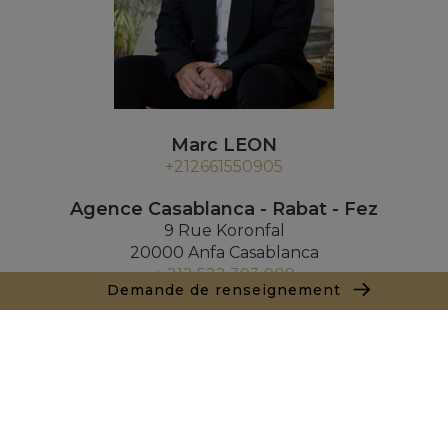
Marc LEON
+212661550905
Agence Casablanca - Rabat - Fez
9 Rue Koronfal
20000 Anfa Casablanca
+ 212 522 393 909
Demande de renseignement
Demande de renseignements