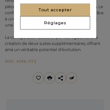
remarquables, la luminosité naturelle de ses
pièces, et la qualité de ses zelliges traditionnels. Le
Tout accepter
confort moderne y est parfaitement intégré grâce
à un système de chauffage au sol à air pulsé et
Réglages
une piscine chauffée.
La configuration actuelle permet également la
création de deux suites supplémentaires, offrant
ainsi un véritable potentiel d’évolution.
REF. KM6-072