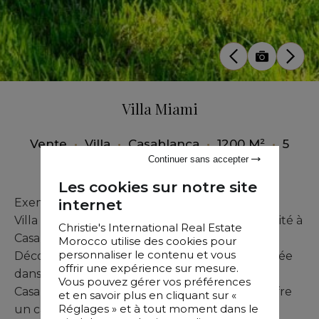
Villa Miami
Vente
•
Villa
•
Casablanca
•
1200 M²
•
5
Chambres
Continuer sans accepter
Les cookies sur notre site
internet
Exemple 1
Villa de Luxe en Californie : Une Oasis de Sérénité à
Christie's International Real Estate
Casablanca
Morocco utilise des cookies pour
personnaliser le contenu et vous
Découvrez cette magnifique villa de luxe nichée
offrir une expérience sur mesure.
dans le prestigieux quartier de la Californie à
Vous pouvez gérer vos préférences
Casablanca. Cette propriété exceptionnelle offre
et en savoir plus en cliquant sur «
Réglages » et à tout moment dans le
un cadre de vie somptueux avec une vue