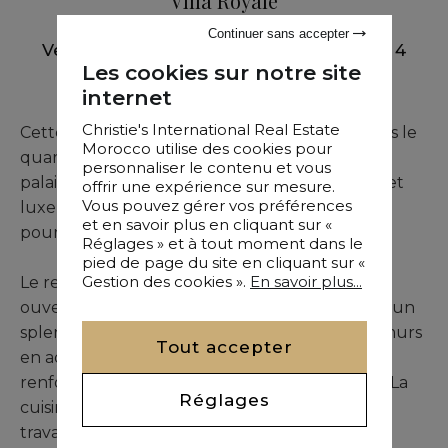
Villa Royale
Continuer sans accepter
Vente
•
Villa
•
Casablanca
•
1050 M²
•
4
Les cookies sur notre site
Chambres
internet
Christie's International Real Estate
Cette villa traditionnelle marocaine, située dans le
Morocco utilise des cookies pour
quartier historique des Habous à proximité du
personnaliser le contenu et vous
palais royal, associe parfaitement authenticité et
offrir une expérience sur mesure.
Vous pouvez gérer vos préférences
luxe contemporain. Chaque détail a été pensé
et en savoir plus en cliquant sur «
pour refléter chaleur et raffinement.
Réglages » et à tout moment dans le
pied de page du site en cliquant sur «
Gestion des cookies ».
En savoir plus...
Le rez-de-chaussée se compose d’un espace
ouvert et spacieux avec plusieurs salons, dont un
splendide salon marocain caractérisé par des murs
Tout accepter
en adobe et des zelliges finement sculptés,
renforçant l’authenticité culturelle de la villa. La
Réglages
cuisine est entièrement équipée avec plan de
travail en marbre et électroménager haut de